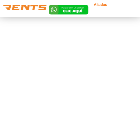
Aliados
Lun. a Vie 8am a
8pm | Sáb 8am a
5pm