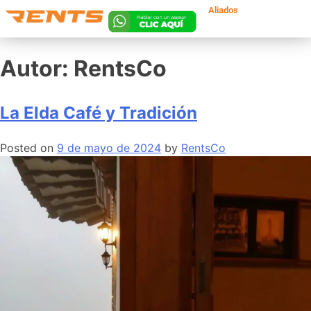
Aliados
Lun. a Vie 8am a
8pm | Sáb 8am a
5pm
Autor:
RentsCo
La Elda Café y Tradición
Posted on
9 de mayo de 2024
by
RentsCo