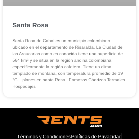
Santa Rosa
Santa Rosa de Cabal es un municipio colombiano
ubicado en el departamento de Risaralda. La Ciudad de
las Araucarias como es conocida tiene una superficie de
564 km² y se sitúa en la región andina colombiana,
específicamente la región cafetera. Tiene un clima
templado de montaña, con temperatura promedio de 19
°C. planes en santa Rosa Famosos Chorizos Termales
Hospedajes
Términos y Condiciones
Políticas de Privacidad