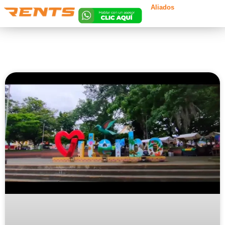
Aliados
Lun. a Vie 8am a
8pm | Sáb 8am a
5pm