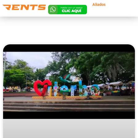
Aliados
Lun. a Vie 8am a
8pm | Sáb 8am a
5pm