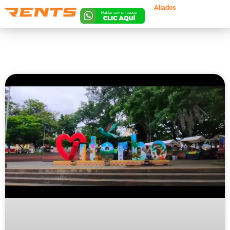
Aliados
Lun. a Vie 8am a
8pm | Sáb 8am a
5pm