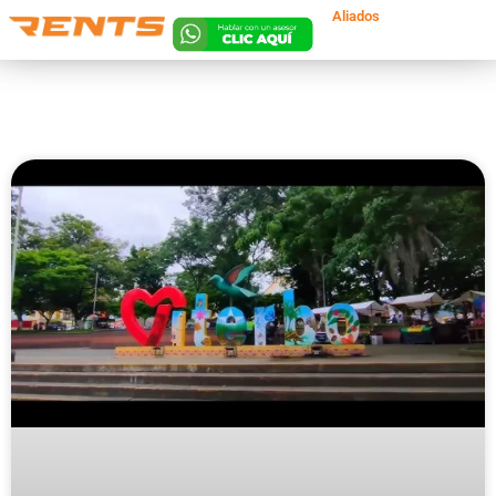
Aliados
Lun. a Vie 8am a
8pm | Sáb 8am a
5pm